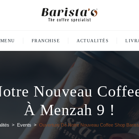
MENU
FRANCHISE
ACTUALITÉS
LIVR
CONTACT
otre Nouveau Coffee
À Menzah 9 !
lités
>
Events
>
Ouverture De Notre Nouveau Coffee Shop Barist