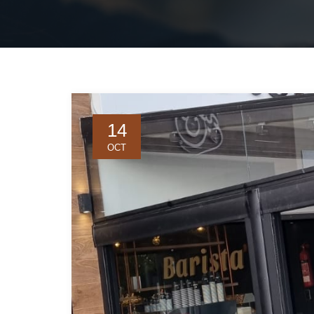
14
OCT