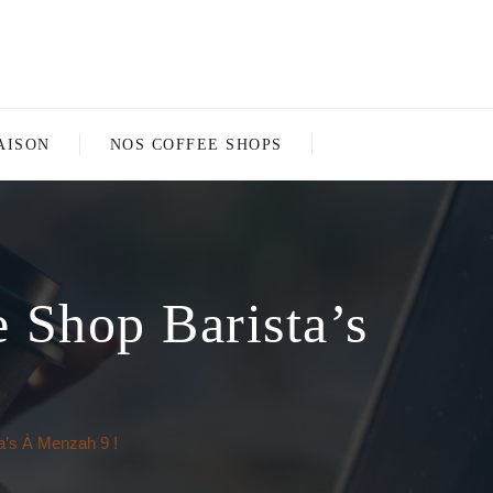
AISON
NOS COFFEE SHOPS
 Shop Barista’s
a’s À Menzah 9 !